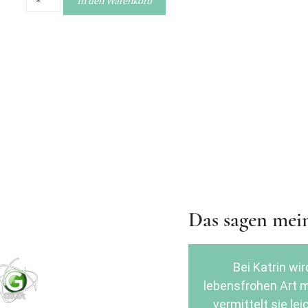
In den Warenkorb
Das sagen mei
Bei Katrin wir
lebensfrohen Art m
vermittelt sie le