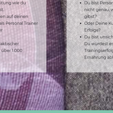
eitung wie du
Du bist Perso
st.
nicht genau, 
en auf deinen
gibst?
ls Personal Trainer
Oder Deine K
er
Erfolge?
Du bist unsich
raktischer
Du würdest es
 über 1.000
Trainingserfo
Ernährung ab