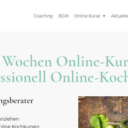
Coaching
BGM
Online Kurse
Aktuelle
 Wochen Online-Kur
essionell Online-Koc
ngsberater
anziehen
nline Kochkursen